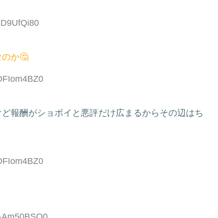
:LD9UfQi80
のか🤔
:OFIom4BZ0
けど報酬がショボイと悪評だけ広まるからその辺はち
:OFIom4BZ0
D:AAm50BSQ0