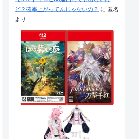
ど？確率上がってんじゃないの？
に
匿名
より