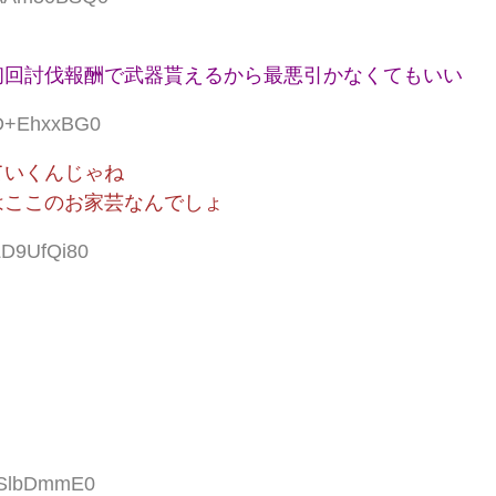
初回討伐報酬で武器貰えるから最悪引かなくてもいい
:D+EhxxBG0
ていくんじゃね
はここのお家芸なんでしょ
:LD9UfQi80
:lSlbDmmE0