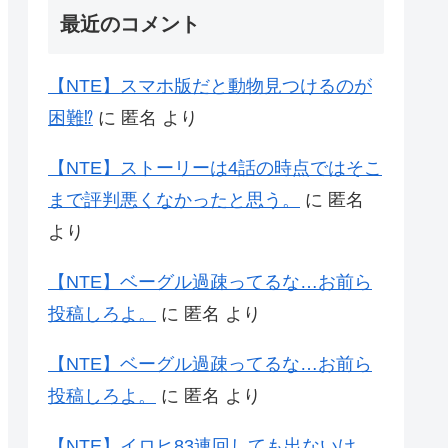
最近のコメント
【NTE】スマホ版だと動物見つけるのが
困難⁉
に
匿名
より
【NTE】ストーリーは4話の時点ではそこ
まで評判悪くなかったと思う。
に
匿名
より
【NTE】ベーグル過疎ってるな…お前ら
投稿しろよ。
に
匿名
より
【NTE】ベーグル過疎ってるな…お前ら
投稿しろよ。
に
匿名
より
【NTE】イロヒ83連回しても出ないけ