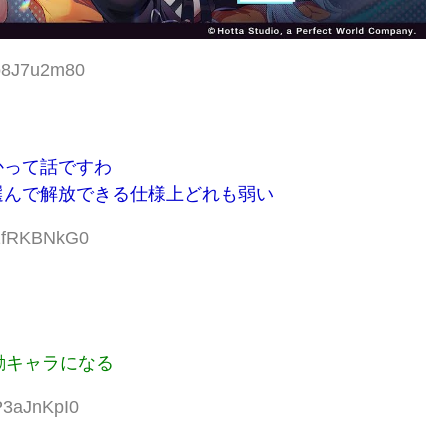
:o8J7u2m80
かって話ですわ
選んで解放できる仕様上どれも弱い
:1fRKBNkG0
ょ
励キャラになる
P3aJnKpI0