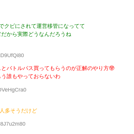
でクビにされて運営移管になってて
営だから実際どうなんだろうね
:LD9UfQi80
とバトルパス買ってもらうのが正解のやり方🤓
もう誰もやっておらないわ
:OVeHgCra0
る人多そうだけど
:o8J7u2m80