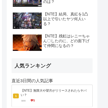
のは？
【NTE】結局、真紅を1凸
以上で引いたヤツ何人い
る？
【NTE】残虹はレニーちゃ
ん〇したのに、どの面下げ
て仲間になるの？
人気ランキング
直近3日間の人気記事
【NTE】無限大や望月がリリースされたらヤバ
い？
1
💬
5
08/06