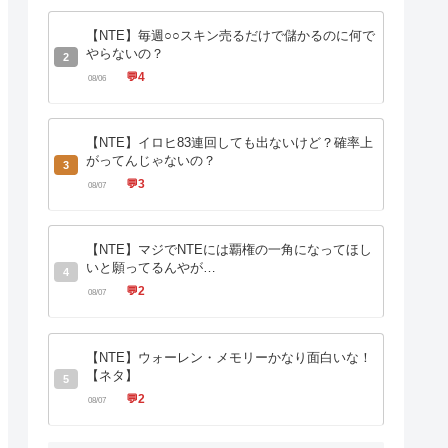
【NTE】毎週○○スキン売るだけで儲かるのに何で
やらないの？
2
💬
4
08/06
【NTE】イロヒ83連回しても出ないけど？確率上
がってんじゃないの？
3
💬
3
08/07
【NTE】マジでNTEには覇権の一角になってほし
いと願ってるんやが…
4
💬
2
08/07
【NTE】ウォーレン・メモリーかなり面白いな！
【ネタ】
5
💬
2
08/07