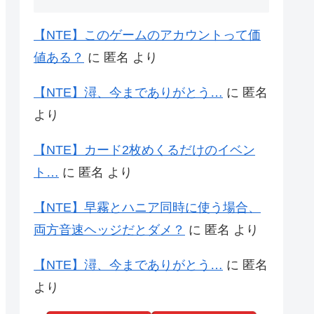
【NTE】このゲームのアカウントって価
値ある？
に
匿名
より
【NTE】潯、今までありがとう…
に
匿名
より
【NTE】カード2枚めくるだけのイベン
ト…
に
匿名
より
【NTE】早霧とハニア同時に使う場合、
両方音速ヘッジだとダメ？
に
匿名
より
【NTE】潯、今までありがとう…
に
匿名
より