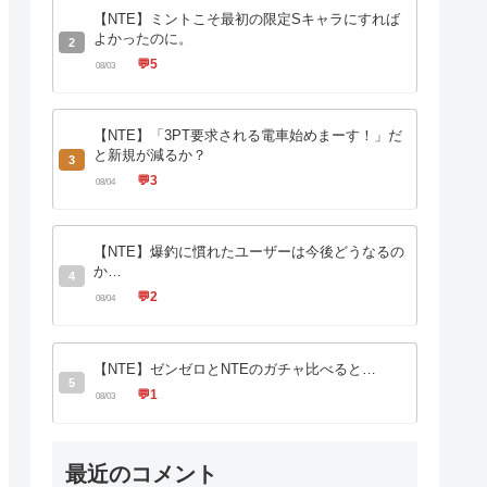
【NTE】ミントこそ最初の限定Sキャラにすれば
よかったのに。
2
💬
5
08/03
【NTE】「3PT要求される電車始めまーす！」だ
と新規が減るか？
3
💬
3
08/04
【NTE】爆釣に慣れたユーザーは今後どうなるの
か…
4
💬
2
08/04
【NTE】ゼンゼロとNTEのガチャ比べると…
5
💬
1
08/03
最近のコメント