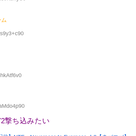
ーム
zs9y3+c90
6hkAtf6v0
:taMdo4p90
72撃ち込みたい