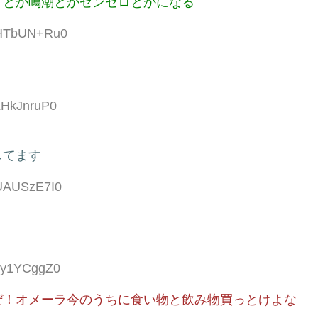
ドとか鳴潮とかゼンゼロとかになる
D:HTbUN+Ru0
:LHkJnruP0
してます
:UAUSzE7I0
:cy1YCggZ0
ぜ！オメーラ今のうちに食い物と飲み物買っとけよな