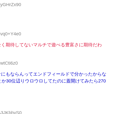
:2yGHrZx90
:hvq0+Y4e0
全く期待してないマルチで遊べる豊富さに期待だわ
bwtCti6z0
針にもならんってエンドフィールドで分かったからな
か30位辺りウロウロしてたのに蓋開けてみたら270
:A3JKbhyS0