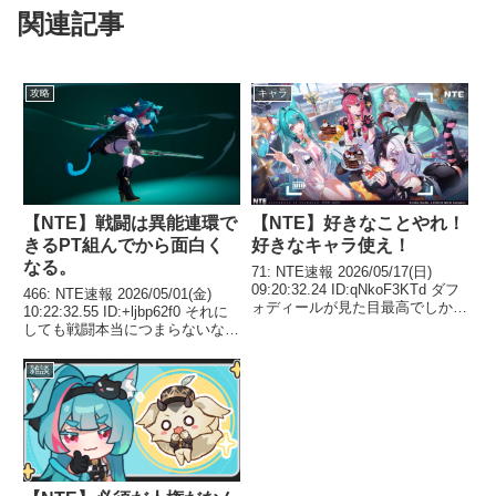
関連記事
攻略
キャラ
【NTE】戦闘は異能連環で
【NTE】好きなことやれ！
きるPT組んでから面白く
好きなキャラ使え！
なる。
71: NTE速報 2026/05/17(日)
09:20:32.24 ID:qNkoF3KTd ダフ
466: NTE速報 2026/05/01(金)
ォディールが見た目最高でしかも
10:22:32.55 ID:+ljbp62f0 それに
キャンセルカウンター？が最高に
しても戦闘本当につまらないな
使いやすいんだ ずっとメインで
ここまでつまらないならキャラと
使ってるけど、攻略サイト見たら
の交流に特化した方が良いレベル
雑談
瞬間火力のサブアタ...
472: NTE速報 2026/05/01...