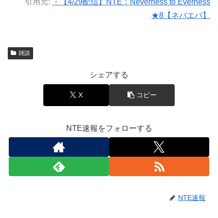
引用元:
・【4/29配信】NTE：Neverness to Everness
★8【ネバエバ】
雑談
シェアする
X
コピー
NTE速報をフォローする
NTE速報