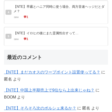
【NTE】早霧とハニア同時に使う場合、両方音速ヘッジだとダ
メ？
4
💬
1
08/04
【NTE】イロヒの後にまた霊属性出すって…
5
💬
1
08/04
最近のコメント
【NTE】まだカオスのワープポイント設置使ってる？
に
匿名
より
【NTE】中国上半期売上で9位なら上出来じゃね？
に
BOOM
より
【NTE】そろそろ次のポルシェ来るか？
に
匿名
より