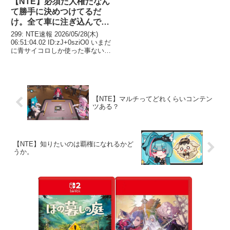
【NTE】必須だ人権だなん
て勝手に決めつけてるだ
け。全て車に注ぎ込んでも
問題ない。
299: NTE速報 2026/05/28(木)
06:51:04.02 ID:zJ+0sziO0 いまだ
に青サイコロしか使った事ない石
のレートすら知らん レクイエム
ガチャはデビューだから楽しみ
311: NTE速報 2026/05/28(...
【NTE】マルチってどれくらいコンテン
ツある？
【NTE】知りたいのは覇権になれるかど
うか。