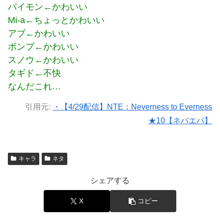
パイモン←かわいい
Mi-a←ちょっとかわいい
アブ←かわいい
ボンプ←かわいい
スノウ←かわいい
タギド←不快
なんだこれ…
引用元:
・【4/29配信】NTE：Neverness to Everness
★10【ネバエバ】
キャラ
ネタ
シェアする
X
コピー