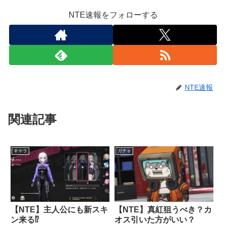
NTE速報をフォローする
NTE速報
関連記事
キャラ
ガチャ
【NTE】主人公にも新スキ
【NTE】真紅狙うべき？カ
ン来る⁉
オス引いた方がいい？