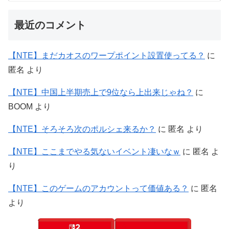
最近のコメント
【NTE】まだカオスのワープポイント設置使ってる？
に
匿名
より
【NTE】中国上半期売上で9位なら上出来じゃね？
に
BOOM
より
【NTE】そろそろ次のポルシェ来るか？
に
匿名
より
【NTE】ここまでやる気ないイベント凄いなｗ
に
匿名
よ
り
【NTE】このゲームのアカウントって価値ある？
に
匿名
より