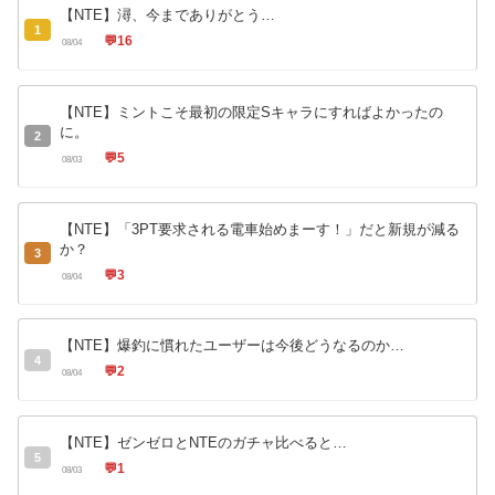
【NTE】潯、今までありがとう…
1
💬
16
08/04
【NTE】ミントこそ最初の限定Sキャラにすればよかったの
に。
2
💬
5
08/03
【NTE】「3PT要求される電車始めまーす！」だと新規が減る
か？
3
💬
3
08/04
【NTE】爆釣に慣れたユーザーは今後どうなるのか…
4
💬
2
08/04
【NTE】ゼンゼロとNTEのガチャ比べると…
5
💬
1
08/03