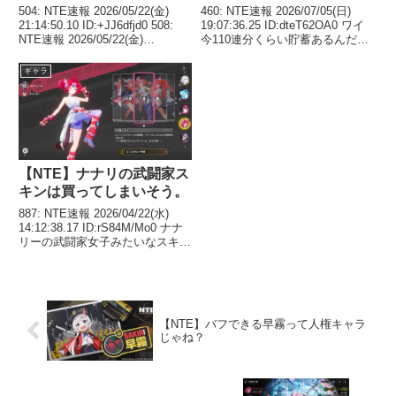
504: NTE速報 2026/05/22(金)
460: NTE速報 2026/07/05(日)
21:14:50.10 ID:+JJ6dfjd0 508:
19:07:36.25 ID:dteT62OA0 ワイ
NTE速報 2026/05/22(金)
今110連分くらい貯蓄あるんだけ
21:15:50.95 ID:XNOiFmGXa
ど真紅狙ってもええんかな🤔 弱
>>504 何だこのコスチュームｗ
いらしいしカオス引いたほうがい
キャラ
ｗｗ ...
いの？🥹 463: NTE速報 2026/0...
【NTE】ナナリの武闘家ス
キンは買ってしまいそう。
887: NTE速報 2026/04/22(水)
14:12:38.17 ID:rS84M/Mo0 ナナ
リーの武闘家女子みたいなスキン
は買うてしまいそう 890: NTE速
報 2026/04/22(水) 14:19:31.18
ID:/lA...
【NTE】バフできる早霧って人権キャラ
じゃね？