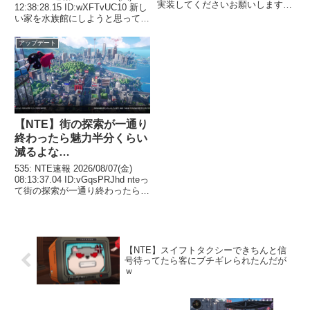
実装してくださいお願いします
12:38:28.15 ID:wXFTvUC10 新し
75: NTE速報 2026/07/22(水)
い家を水族館にしようと思って
20:59:05.27 ID:24TYoR4L0
50万ファンス近くかけて水槽や
>>67...
ジオラマや消耗品買い込んだけ
アップデート
ど、2kgのアロワナですら小さ過
ぎてコーヒー吹いた...
【NTE】街の探索が一通り
終わったら魅力半分くらい
減るよな…
535: NTE速報 2026/08/07(金)
08:13:37.04 ID:vGqsPRJhd nteっ
て街の探索が一通り終わったら魅
力の半分位は終わるゲームだとは
感じる ファンス稼いで好きなも
の買いまくるっていう他ソシャゲ
にあまり無い...
【NTE】スイフトタクシーできちんと信
号待ってたら客にブチギレられたんだが
ｗ