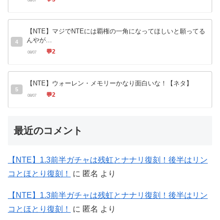
【NTE】マジでNTEには覇権の一角になってほしいと願ってる
んやが…
4
💬
2
08/07
【NTE】ウォーレン・メモリーかなり面白いな！【ネタ】
5
💬
2
08/07
最近のコメント
【NTE】1.3前半ガチャは残虹とナナリ復刻！後半はリン
コとほとり復刻！
に
匿名
より
【NTE】1.3前半ガチャは残虹とナナリ復刻！後半はリン
コとほとり復刻！
に
匿名
より