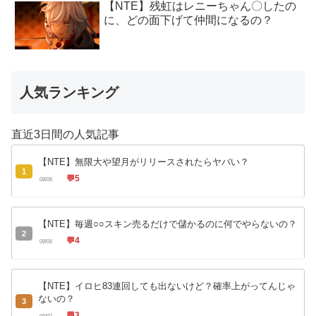
【NTE】残虹はレニーちゃん〇したの
に、どの面下げて仲間になるの？
人気ランキング
直近3日間の人気記事
【NTE】無限大や望月がリリースされたらヤバい？
1
💬
5
08/06
【NTE】毎週○○スキン売るだけで儲かるのに何でやらないの？
2
💬
4
08/06
【NTE】イロヒ83連回しても出ないけど？確率上がってんじゃ
ないの？
3
💬
3
08/07