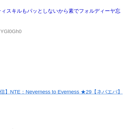
ティスキルもパッとしないから素でフォルディーヤ忘
h8YGl0Gh0
信】NTE：Neverness to Everness ★29【ネバエバ】