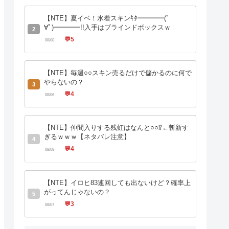
【NTE】夏イベ！水着スキンｷﾀ━━━━(ﾟ
∀ﾟ)━━━━!!入手はブラインドボックスｗ
2
💬
5
08/08
【NTE】毎週○○スキン売るだけで儲かるのに何で
やらないの？
3
💬
4
08/06
【NTE】仲間入りする残虹はなんと○○⁉←斬新す
ぎるｗｗｗ【ネタバレ注意】
4
💬
4
08/09
【NTE】イロヒ83連回しても出ないけど？確率上
がってんじゃないの？
5
💬
3
08/07