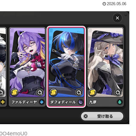
2026.05.06
:W0O4emoU0