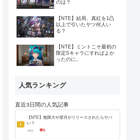
のは？
【NTE】結局、真紅を1凸
以上で引いたヤツ何人い
る？
【NTE】ミントこそ最初の
限定Sキャラにすればよか
ったのに。
人気ランキング
直近3日間の人気記事
【NTE】無限大や望月がリリースされたらヤバ
い？
1
💬
5
08/06