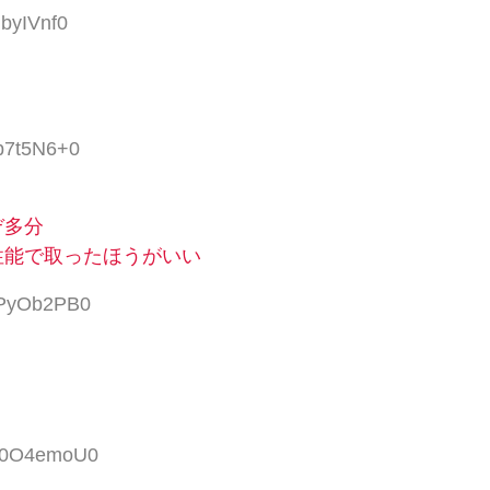
dbyIVnf0
Rb7t5N6+0
ぞ多分
性能で取ったほうがいい
:RPyOb2PB0
:W0O4emoU0