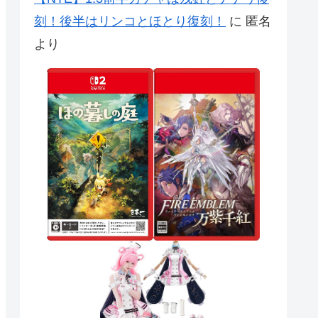
刻！後半はリンコとほとり復刻！
に
匿名
より