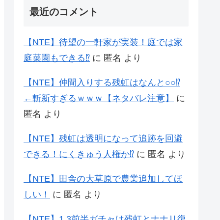
最近のコメント
【NTE】待望の一軒家が実装！庭では家
庭菜園もできる⁉
に
匿名
より
【NTE】仲間入りする残虹はなんと○○⁉
←斬新すぎるｗｗｗ【ネタバレ注意】
に
匿名
より
【NTE】残虹は透明になって追跡を回避
できる！にくきゅう人権か⁉
に
匿名
より
【NTE】田舎の大草原で農業追加してほ
しい！
に
匿名
より
【NTE】1.3前半ガチャは残虹とナナリ復