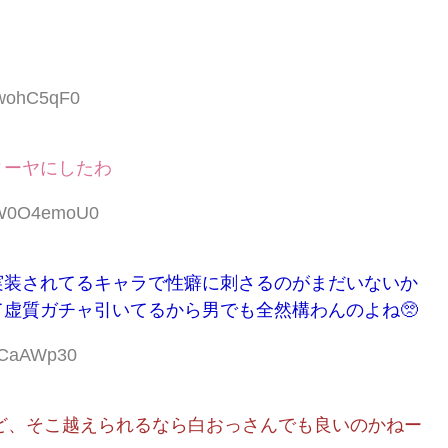
EwohC5qF0
ィーヤにしたわ
D:W0O4emoU0
実装されてるキャラで性癖に刺さるのがまだいないか
虚質ガチャ引いてるから男でも全然構わんのよね🥺
/nCaAWp30
けど、そこ越えられるなら白おっさんでも良いのかねー