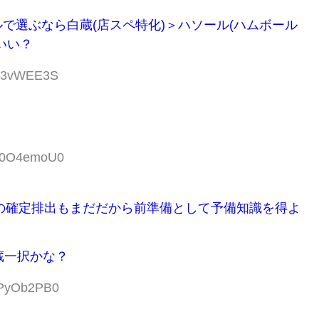
で選ぶなら白蔵(店スペ特化)＞ハソール(ハムボール
いい？
y03vWEE3S
:W0O4emoU0
連の確定排出もまだだから前準備として予備知識を得よ
蔵一択かな？
:RPyOb2PB0