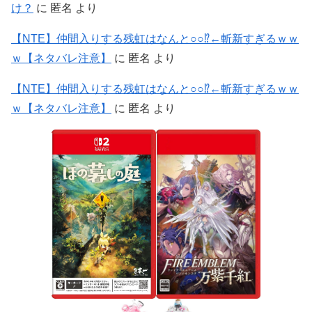
け？
に
匿名
より
【NTE】仲間入りする残虹はなんと○○⁉←斬新すぎるｗｗ
ｗ【ネタバレ注意】
に
匿名
より
【NTE】仲間入りする残虹はなんと○○⁉←斬新すぎるｗｗ
ｗ【ネタバレ注意】
に
匿名
より