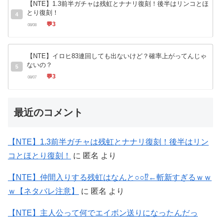
【NTE】1.3前半ガチャは残虹とナナリ復刻！後半はリンコとほ
とり復刻！
4
💬
3
08/08
【NTE】イロヒ83連回しても出ないけど？確率上がってんじゃ
ないの？
5
💬
3
08/07
最近のコメント
【NTE】1.3前半ガチャは残虹とナナリ復刻！後半はリン
コとほとり復刻！
に
匿名
より
【NTE】仲間入りする残虹はなんと○○⁉←斬新すぎるｗｗ
ｗ【ネタバレ注意】
に
匿名
より
【NTE】主人公って何でエイボン送りになったんだっ