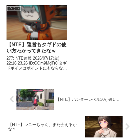
しいのは同意だけど それを差し
らないで、何故か購入前の店員と
引いてもワーストは2章かな…
の会話画面になって、そのままキ
イベント
156: NTE速報 2026/06/25(木...
ャンセルしたら金減らないで品物
手に入ってたん...
【NTE】運営もタギドの使
い方わかってきたなｗ
277: NTE速報 2026/07/17(金)
22:16:23.26 ID:GOm9MgTr0 タギ
ドボイスはポイントにもならない
からガチ煽りの為だけに有るのな
278: NTE速報 2026/07/17(金)
22:20:04.67 ...
【NTE】ハンターレベル30が遠い…
【NTE】レニーちゃん、また会えるか
な？