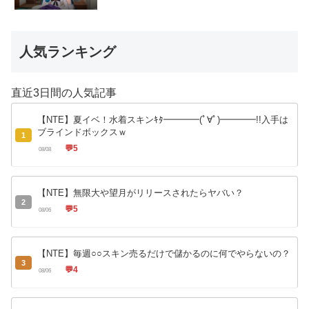
人気ランキング
直近3日間の人気記事
【NTE】夏イベ！水着スキンｷﾀ━━━━(ﾟ∀ﾟ)━━━━!!入手は
ブラインドボックスｗ
1
💬
5
08/08
【NTE】無限大や望月がリリースされたらヤバい？
2
💬
5
08/06
【NTE】毎週○○スキン売るだけで儲かるのに何でやらないの？
3
💬
4
08/06