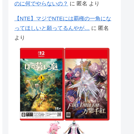
のに何でやらないの？
に
匿名
より
【NTE】マジでNTEには覇権の一角にな
ってほしいと願ってるんやが…
に
匿名
より