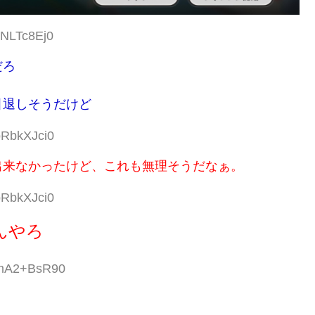
cNLTc8Ej0
だろ
引退しそうだけど
bRbkXJci0
出来なかったけど、これも無理そうだなぁ。
bRbkXJci0
んやろ
D:mA2+BsR90