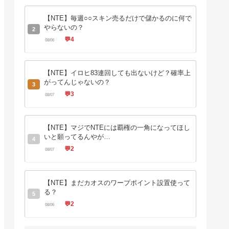
【NTE】毎週○○スキン売るだけで儲かるのに何で
やらないの？
2
💬
4
08/06
【NTE】イロヒ83連回しても出ないけど？確率上
がってんじゃないの？
3
💬
3
08/07
【NTE】マジでNTEには覇権の一角になってほし
いと願ってるんやが…
4
💬
2
08/07
【NTE】まだカオスのワープポイント設置使って
る？
5
💬
2
08/06