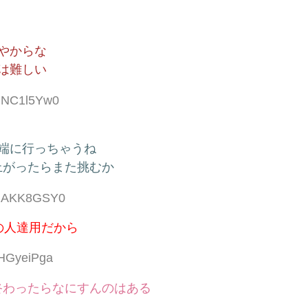
やからな
は難しい
:hNC1l5Yw0
端に行っちゃうね
上がったらまた挑むか
D:hAKK8GSY0
の人達用だから
lHGyeiPga
終わったらなにすんのはある