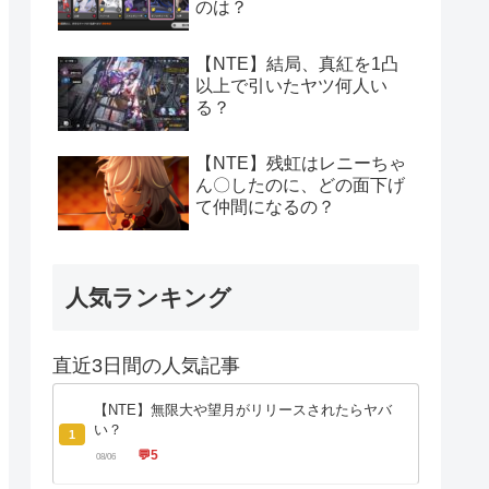
のは？
【NTE】結局、真紅を1凸
以上で引いたヤツ何人い
る？
【NTE】残虹はレニーちゃ
ん〇したのに、どの面下げ
て仲間になるの？
人気ランキング
直近3日間の人気記事
【NTE】無限大や望月がリリースされたらヤバ
い？
1
💬
5
08/06