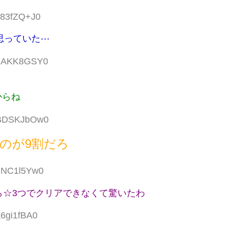
:v83fZQ+J0
思っていた⋯
D:hAKK8GSY0
からね
D:BDSKJbOw0
のが9割だろ
:hNC1l5Yw0
ら☆3つでクリアできなくて驚いたわ
a6gi1fBA0