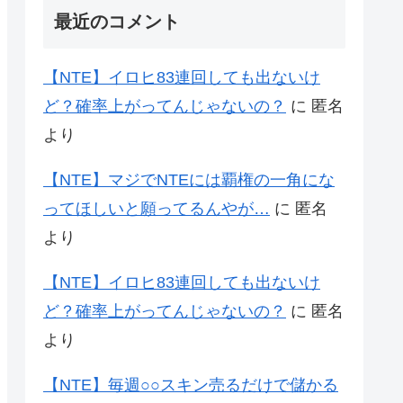
最近のコメント
【NTE】イロヒ83連回しても出ないけ
ど？確率上がってんじゃないの？
に
匿名
より
【NTE】マジでNTEには覇権の一角にな
ってほしいと願ってるんやが…
に
匿名
より
【NTE】イロヒ83連回しても出ないけ
ど？確率上がってんじゃないの？
に
匿名
より
【NTE】毎週○○スキン売るだけで儲かる