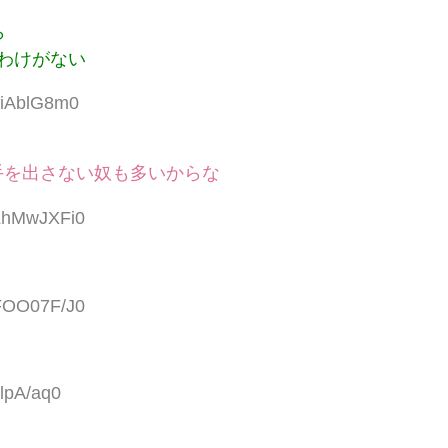
ら
わけがない
siAblG8m0
手を出さない奴も多いからな
:LhMwJXFi0
:FOO07F/J0
llpA/aq0