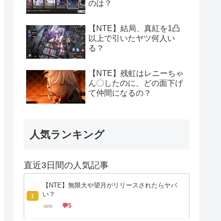
のは？
【NTE】結局、真紅を1凸
以上で引いたヤツ何人い
る？
【NTE】残虹はレニーちゃ
ん〇したのに、どの面下げ
て仲間になるの？
人気ランキング
直近3日間の人気記事
【NTE】無限大や望月がリリースされたらヤバ
い？
1
💬
5
08/06