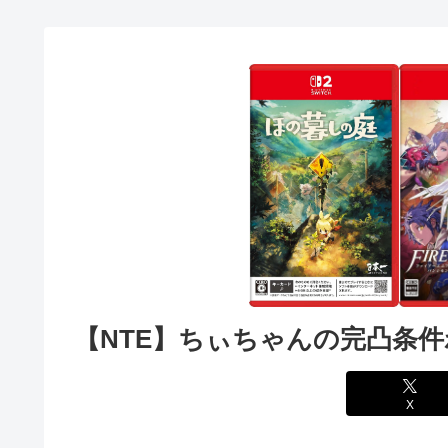
【NTE】ちぃちゃんの完凸条
X