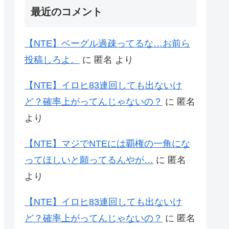
最近のコメント
【NTE】ベーグル過疎ってるな…お前ら
投稿しろよ。
に
匿名
より
【NTE】イロヒ83連回しても出ないけ
ど？確率上がってんじゃないの？
に
匿名
より
【NTE】マジでNTEには覇権の一角にな
ってほしいと願ってるんやが…
に
匿名
より
【NTE】イロヒ83連回しても出ないけ
ど？確率上がってんじゃないの？
に
匿名