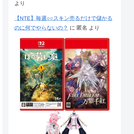
より
【NTE】毎週○○スキン売るだけで儲かる
のに何でやらないの？
に
匿名
より