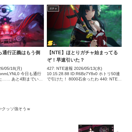
ガチャ
前ら通行正義はもう倒
【NTE】ほとりガチャ始まってる
ぞ！早速引いた？
6/05/18(月)
427: NTE速報 2026/05/13(水)
ID:jonmLYNL0 今日も通行
10:15:28.88 ID:R6Bz7Y8x0 ホトリ50連
た…… あと4割までいけ
で引けた！ 8000石余ったわ 440: NTE速
TE速報 2026/05/18(月)
報 2026/05/13(水) 10:18:28.79
D...
ID:26hlFeeo...
かクッソ強そうｗ