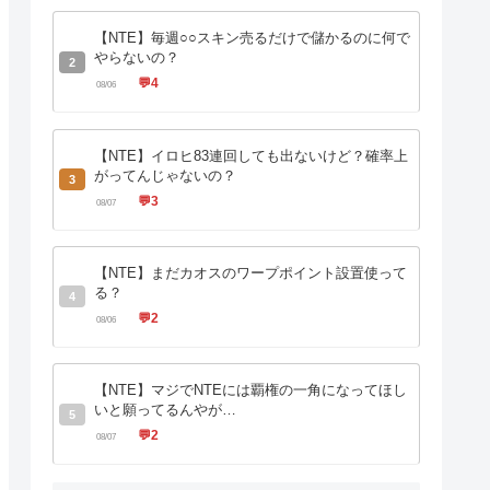
【NTE】毎週○○スキン売るだけで儲かるのに何で
やらないの？
2
💬
4
08/06
【NTE】イロヒ83連回しても出ないけど？確率上
がってんじゃないの？
3
💬
3
08/07
【NTE】まだカオスのワープポイント設置使って
る？
4
💬
2
08/06
【NTE】マジでNTEには覇権の一角になってほし
いと願ってるんやが…
5
💬
2
08/07