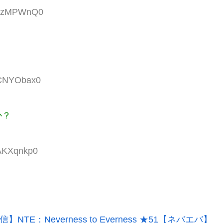
:O/zMPWnQ0
5CNYObax0
か？
8AKXqnkp0
信】NTE：Neverness to Everness ★51【ネバエバ】