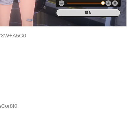
:RvXW+A5G0
sCor8f0