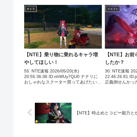
キャラ
クエスト
【NTE】乗り物に乗れるキャラ増
【NTE】お
やしてほしい！
したか？
55: NTE速報 2026/05/20(水)
30: NTE速報 202
20:55:36.06 ID:nhWUy7QU0 ナナリに
22:46:26.81 
おしゃれなスクーター買ってあげたい
正義倒せんかっ
63: NTE速報 2026/05/20(水)
たのになぁ 32: N
20:58:15.08 ID:X07/oK1o0 ...
22:47:22.43 ID:T
【NTE】時止めとコピー能力と