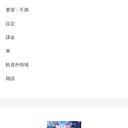
要望・不満
設定
課金
車
軌道外領域
雑談