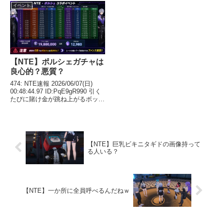
やがフォンス分石で回すことにな
た🥰 最悪ガチャ石30連分くらい
イベント
るわ 201:...
突っ込むことになるけどその場合
恒常石10連分...
【NTE】ポルシェガチャは
良心的？悪質？
474: NTE速報 2026/06/07(日)
00:48:44.97 ID:PqE9gR990 引く
たびに賭け金が跳ね上がるボック
スガチャって初めてみたんだけ
ど、日本の法律的にどうなんか
な? 禁止されたコンプガチャと比
べても悪質性高いと...
【NTE】巨乳ビキニタギドの画像持って
る人いる？
【NTE】一か所に全員呼べるんだねｗ