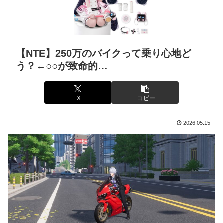
【NTE】250万のバイクって乗り心地ど
う？←○○が致命的…
X
コピー
2026.05.15