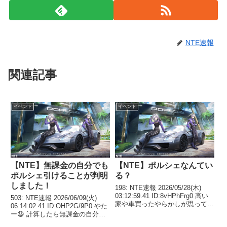
NTE速報
関連記事
イベント
イベント
【NTE】無課金の自分でも
【NTE】ポルシェなんてい
ポルシェ引けることが判明
る？
しました！
198: NTE速報 2026/05/28(木)
03:12:59.41 ID:8vHPhFrg0 高い
503: NTE速報 2026/06/09(火)
家や車買ったやらかしが思ってた
06:14:02.41 ID:OHP2G/9P0 やた
以上で萎えてきた ポルシェは15
ー😆 計算したら無課金の自分も
回天井BOXガチャで値段は不明
ポルシェ引けることが判明しまし