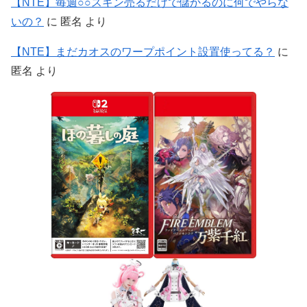
【NTE】毎週○○スキン売るだけで儲かるのに何でやらな
いの？
に
匿名
より
【NTE】まだカオスのワープポイント設置使ってる？
に
匿名
より