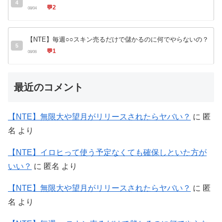
4
💬
2
08/04
【NTE】毎週○○スキン売るだけで儲かるのに何でやらないの？
5
💬
1
08/06
最近のコメント
【NTE】無限大や望月がリリースされたらヤバい？
に
匿
名
より
【NTE】イロヒって使う予定なくても確保しといた方が
いい？
に
匿名
より
【NTE】無限大や望月がリリースされたらヤバい？
に
匿
名
より