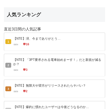
人気ランキング
直近3日間の人気記事
【NTE】潯、今までありがとう…
1
💬
16
08/04
【NTE】「3PT要求される電車始めまーす！」だと新規が減る
か？
2
💬
3
08/04
【NTE】無限大や望月がリリースされたらヤバい？
3
💬
2
08/06
【NTE】爆釣に慣れたユーザーは今後どうなるのか…