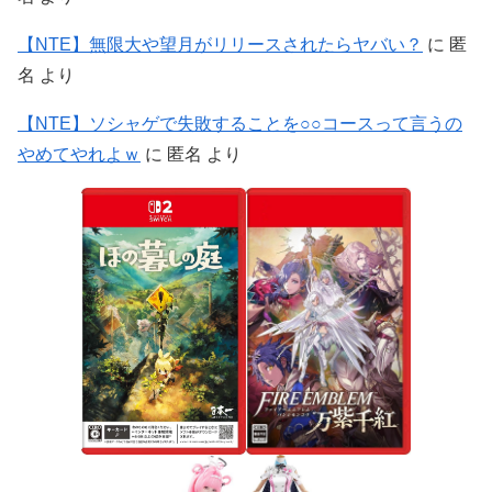
【NTE】無限大や望月がリリースされたらヤバい？
に
匿
名
より
【NTE】ソシャゲで失敗することを○○コースって言うの
やめてやれよｗ
に
匿名
より