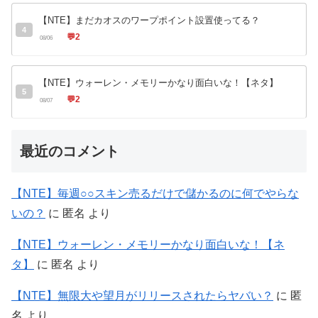
【NTE】まだカオスのワープポイント設置使ってる？
4
💬
2
08/06
【NTE】ウォーレン・メモリーかなり面白いな！【ネタ】
5
💬
2
08/07
最近のコメント
【NTE】毎週○○スキン売るだけで儲かるのに何でやらな
いの？
に
匿名
より
【NTE】ウォーレン・メモリーかなり面白いな！【ネ
タ】
に
匿名
より
【NTE】無限大や望月がリリースされたらヤバい？
に
匿
名
より