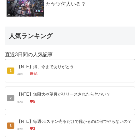
たヤツ何人いる？
人気ランキング
直近3日間の人気記事
【NTE】潯、今までありがとう…
1
💬
18
08/04
【NTE】無限大や望月がリリースされたらヤバい？
2
💬
5
08/06
【NTE】毎週○○スキン売るだけで儲かるのに何でやらないの？
3
💬
3
08/06