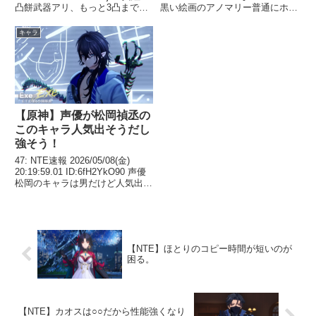
凸餅武器アリ、もっと3凸まで必
黒い絵画のアノマリー普通にホラ
要?? それとも囮まで温存？ 46:
ーでビビった こういうのもある
NTE速報 2026/07/27(月)
んか 257: NTE速報
キャラ
15:37:24.78 ID...
2026/05/05(火) 11:52:24...
【原神】声優が松岡禎丞の
このキャラ人気出そうだし
強そう！
47: NTE速報 2026/05/08(金)
20:19:59.01 ID:6fH2YkO90 声優
松岡のキャラは男だけど人気出そ
うな見た目してる多分あれは強い
な 55: NTE速報 2026/05/08(金)
20:22:45.94 I...
【NTE】ほとりのコピー時間が短いのが
困る。
【NTE】カオスは○○だから性能強くなり