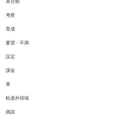
未分類
考察
育成
要望・不満
設定
課金
車
軌道外領域
雑談