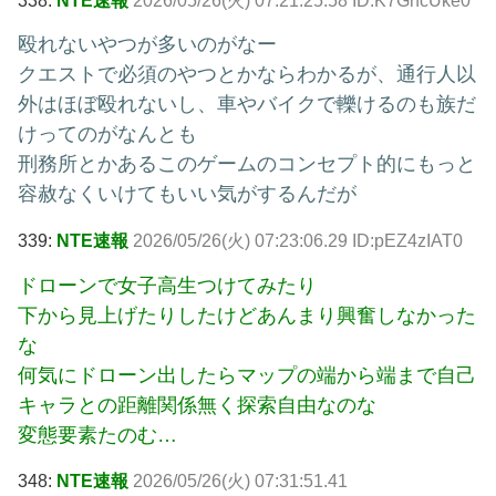
338:
NTE速報
2026/05/26(火) 07:21:25.58 ID:K7GncUke0
殴れないやつが多いのがなー
クエストで必須のやつとかならわかるが、通行人以
外はほぼ殴れないし、車やバイクで轢けるのも族だ
けってのがなんとも
刑務所とかあるこのゲームのコンセプト的にもっと
容赦なくいけてもいい気がするんだが
339:
NTE速報
2026/05/26(火) 07:23:06.29 ID:pEZ4zIAT0
ドローンで女子高生つけてみたり
下から見上げたりしたけどあんまり興奮しなかった
な
何気にドローン出したらマップの端から端まで自己
キャラとの距離関係無く探索自由なのな
変態要素たのむ…
348:
NTE速報
2026/05/26(火) 07:31:51.41