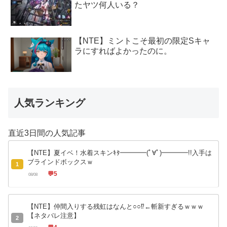
たヤツ何人いる？
【NTE】ミントこそ最初の限定Sキャ
ラにすればよかったのに。
人気ランキング
直近3日間の人気記事
【NTE】夏イベ！水着スキンｷﾀ━━━━(ﾟ∀ﾟ)━━━━!!入手は
ブラインドボックスｗ
1
💬
5
08/08
【NTE】仲間入りする残虹はなんと○○⁉←斬新すぎるｗｗｗ
【ネタバレ注意】
2