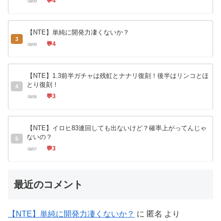
💬
4
08/09
【NTE】単純に開発力凄くないか？
3
💬
4
08/09
【NTE】1.3前半ガチャは残虹とナナリ復刻！後半はリンコとほ
とり復刻！
4
💬
3
08/08
【NTE】イロヒ83連回しても出ないけど？確率上がってんじゃ
ないの？
5
💬
3
08/07
最近のコメント
【NTE】単純に開発力凄くないか？
に
匿名
より