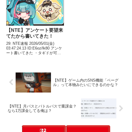
まる 643: ...
【NTE】アンケート要望来
てたから書いてきた！
29: NTE速報 2026/05/01(金)
03:47:24.13 ID:E6oz/lk80 アンケ
ート書いてきた ・タギドが可愛
くなくて恋愛大作戦が苦痛だっ
た。新たなマスコット的キャラを
望む ・主人公サイドが子供ばか
り。魅力的な若者キ...
【NTE】ゲーム内のSNS機能「ベーグ
ル」って本物みたいにできるのかな？
【NTE】月パスとバトルパスで重課金？
なら1万課金してる俺は？