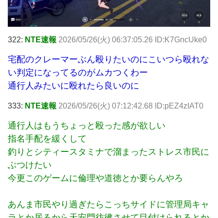
322:
NTE速報
2026/05/26(火) 06:37:05.26 ID:K7GncUke0
宅配のクレーマーぶん殴りたいのにこいつら殴れな
い判定になってるのがムカつくわー
通行人みたいに殴れたら良いのに
333:
NTE速報
2026/05/26(火) 07:12:42.68 ID:pEZ4zIAT0
通行人はもうちょっと殴った感が欲しい
指名手配を緩くして
釣りとシティースタミナで溜まったストレス市民に
ぶつけたい
今更このゲームに倫理や道徳とか要らんやろ
あんま市民やり過ぎたらこっちサイドに管理局キャ
ラとか居るから天安門彷彿させて目付けられるとか