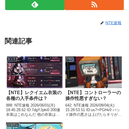
NTE速報
関連記事
キャラ
PS5
【NTE】レクイエム衣装の
【NTE】コントローラーの
各種の入手条件は？
操作性悪すぎない？
888: NTE速報 2026/06/01(月)
642: NTE速報 2026/08/04(火)
18:45:28.62 ID:7dgYJpki0 200連
15:28:53.51 ID:us7+PGHv0 パッ
衣装はこれなんだ 他の衣装はど
ド操作の悪さは上げたらキリがな
うやって手に入れるか判明してる
いかもしれない 絆ページでプレ
の？ 絆と課金？ 889: NTE速報
ゼントした後に下のキャラにスク
システム
2026/06/01(月) 18...
ロール出来ないのとかストレス溜