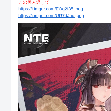
この美人返して
https://i.imgur.com/EOg2f35.jpeg
https://i.imgur.com/UR7dJnu.jpeg