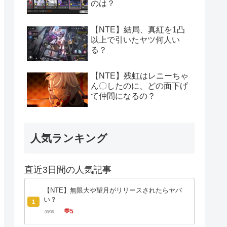
のは？
【NTE】結局、真紅を1凸
以上で引いたヤツ何人い
る？
【NTE】残虹はレニーちゃ
ん〇したのに、どの面下げ
て仲間になるの？
人気ランキング
直近3日間の人気記事
【NTE】無限大や望月がリリースされたらヤバ
い？
1
💬
5
08/06