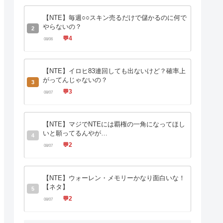
【NTE】毎週○○スキン売るだけで儲かるのに何で
やらないの？
2
💬
4
08/06
【NTE】イロヒ83連回しても出ないけど？確率上
がってんじゃないの？
3
💬
3
08/07
【NTE】マジでNTEには覇権の一角になってほし
いと願ってるんやが…
4
💬
2
08/07
【NTE】ウォーレン・メモリーかなり面白いな！
【ネタ】
5
💬
2
08/07