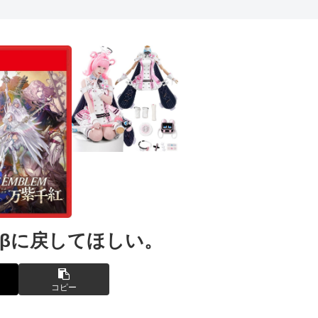
、βに戻してほしい。
コピー