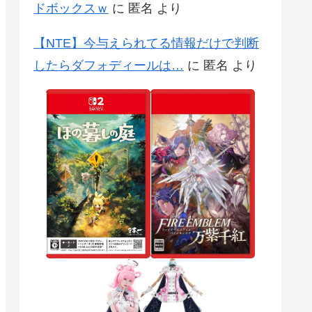
ドボックスｗ
に
匿名
より
【NTE】今与えられてる情報だけで判断
したらダフォディールは…
に
匿名
より