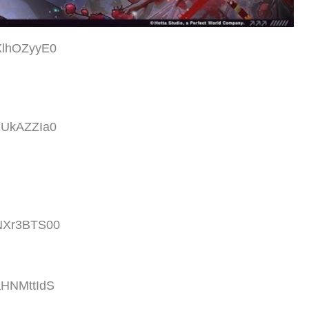
:XlhOZyyE0
:2UkAZZIa0
:NXr3BTS00
aHNMttIdS