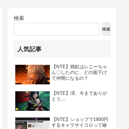
検索
検索
人気記事
【NTE】残虹はレニーちゃ
ん〇したのに、どの面下げ
て仲間になるの？
【NTE】潯、今までありが
とう…
【NTE】ショップで1900円
するキャラサイコロって確