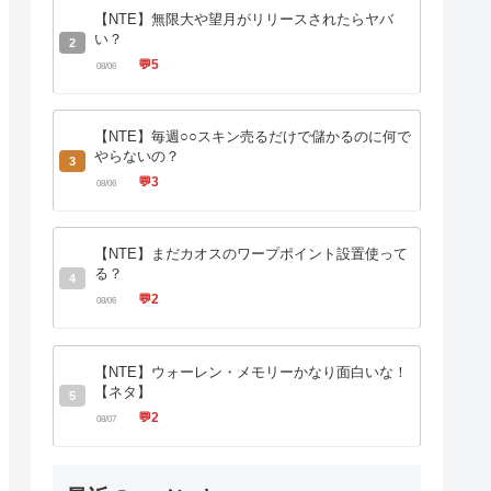
【NTE】無限大や望月がリリースされたらヤバ
い？
2
💬
5
08/06
【NTE】毎週○○スキン売るだけで儲かるのに何で
やらないの？
3
💬
3
08/06
【NTE】まだカオスのワープポイント設置使って
る？
4
💬
2
08/06
【NTE】ウォーレン・メモリーかなり面白いな！
【ネタ】
5
💬
2
08/07