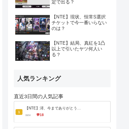
定で出る？
【NTE】現状、恒常S選択
チケットで今一番いらない
のは？
【NTE】結局、真紅を1凸
以上で引いたヤツ何人い
る？
人気ランキング
直近3日間の人気記事
【NTE】潯、今までありがとう…
1
💬
18
08/04