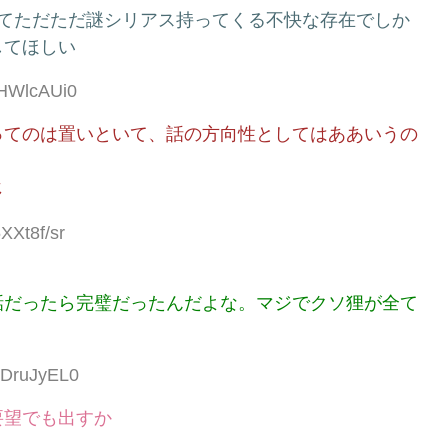
くてただただ謎シリアス持ってくる不快な存在でしか
してほしい
lHWlcAUi0
ってのは置いといて、話の方向性としてはああいうの
じ
XXt8f/sr
話だったら完璧だったんだよな。マジでクソ狸が全て
yDruJyEL0
要望でも出すか