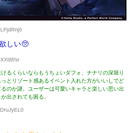
9LPjdRnj0
欲しい🥺
XXt8f/sr
設けるくらいならもうちょいダフォ、ナナリの深堀り
もっとリゾート感あるイベント入れた方がいいしでど
てるのか謎。ユーザーは可愛いキャラと楽しい思い出
とか出されても困る。
yDruJyEL0