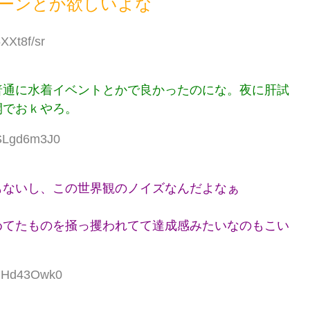
ーンとか欲しいよな
XXt8f/sr
普通に水着イベントとかで良かったのにな。夜に肝試
開でおｋやろ。
:SLgd6m3J0
もないし、この世界観のノイズなんだよなぁ
めてたものを掻っ攫われてて達成感みたいなのもこい
:nHd43Owk0