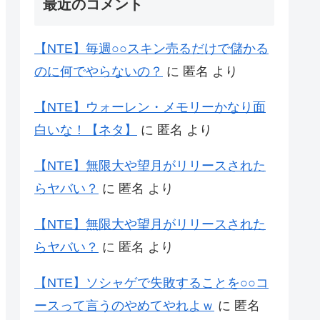
最近のコメント
【NTE】毎週○○スキン売るだけで儲かる
のに何でやらないの？
に
匿名
より
【NTE】ウォーレン・メモリーかなり面
白いな！【ネタ】
に
匿名
より
【NTE】無限大や望月がリリースされた
らヤバい？
に
匿名
より
【NTE】無限大や望月がリリースされた
らヤバい？
に
匿名
より
【NTE】ソシャゲで失敗することを○○コ
ースって言うのやめてやれよｗ
に
匿名