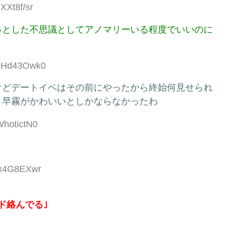
XXt8f/sr
っとした不思議としてアノマリーいる程度でいいのに
:nHd43Owk0
けどデートイベはその前にやったから終始何見せられ
と早霧がかわいいとしかならなかったわ
WhotictN0
:jx4G8EXwr
ド絡んでる｣