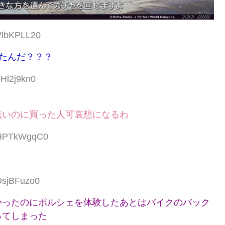
:VlbKPLL20
ったんだ？？？
pHl2j9kn0
無いのに買った人可哀想になるわ
D:HPTkWgqC0
DsjBFuzo0
かったのにポルシェを体験したあとはバイクのバック
ってしまった