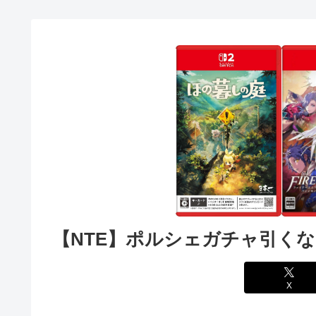
【NTE】ポルシェガチャ引く
X