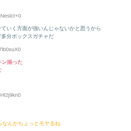
3Neslct+0
せていく方面が強いんじゃないかと思うから
ぞ多分ボックスガチャだ
/7lb0xuX0
キン揃った
な
pHl2j9kn0
からなんかちょっとモヤるね