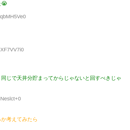
😭
:sqbMH5Ve0
:bXF7VV7i0
と同じで天井分貯まってからじゃないと回すべきじゃ
3Neslct+0
るか考えてみたら