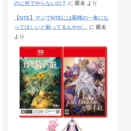
のに何でやらないの？
に
匿名
より
【NTE】マジでNTEには覇権の一角にな
ってほしいと願ってるんやが…
に
匿名
より