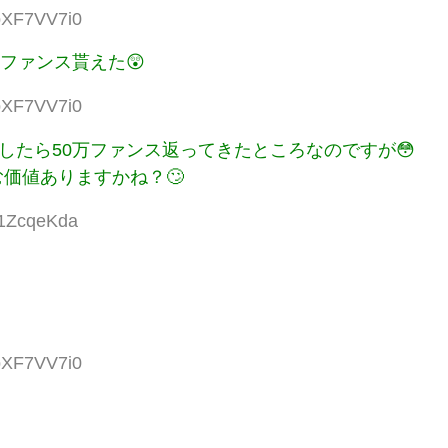
:bXF7VV7i0
ファンス貰えた😲
:bXF7VV7i0
したら50万ファンス返ってきたところなのですが😳
価値ありますかね？🙄
I1ZcqeKda
:bXF7VV7i0