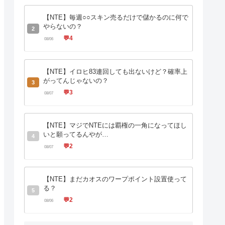
【NTE】毎週○○スキン売るだけで儲かるのに何で
やらないの？
2
💬
4
08/06
【NTE】イロヒ83連回しても出ないけど？確率上
がってんじゃないの？
3
💬
3
08/07
【NTE】マジでNTEには覇権の一角になってほし
いと願ってるんやが…
4
💬
2
08/07
【NTE】まだカオスのワープポイント設置使って
る？
5
💬
2
08/06