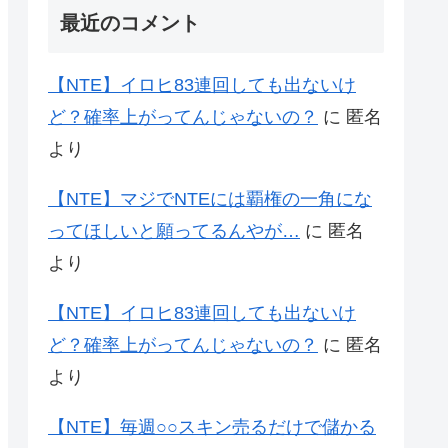
最近のコメント
【NTE】イロヒ83連回しても出ないけ
ど？確率上がってんじゃないの？
に
匿名
より
【NTE】マジでNTEには覇権の一角にな
ってほしいと願ってるんやが…
に
匿名
より
【NTE】イロヒ83連回しても出ないけ
ど？確率上がってんじゃないの？
に
匿名
より
【NTE】毎週○○スキン売るだけで儲かる