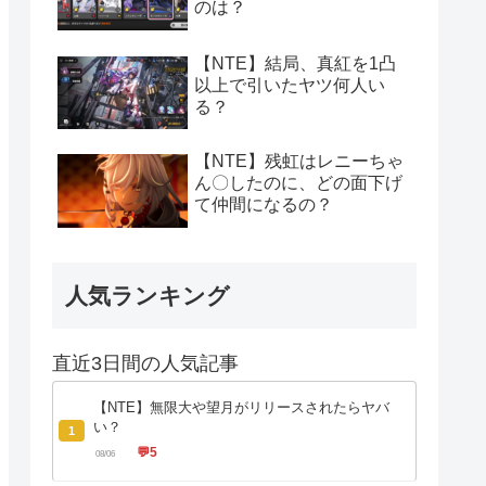
のは？
【NTE】結局、真紅を1凸
以上で引いたヤツ何人い
る？
【NTE】残虹はレニーちゃ
ん〇したのに、どの面下げ
て仲間になるの？
人気ランキング
直近3日間の人気記事
【NTE】無限大や望月がリリースされたらヤバ
い？
1
💬
5
08/06