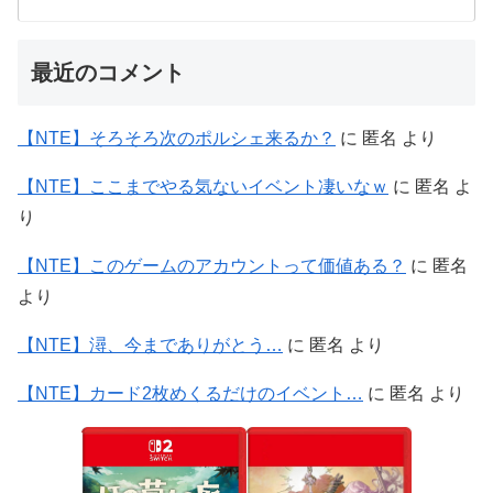
最近のコメント
【NTE】そろそろ次のポルシェ来るか？
に
匿名
より
【NTE】ここまでやる気ないイベント凄いなｗ
に
匿名
よ
り
【NTE】このゲームのアカウントって価値ある？
に
匿名
より
【NTE】潯、今までありがとう…
に
匿名
より
【NTE】カード2枚めくるだけのイベント…
に
匿名
より