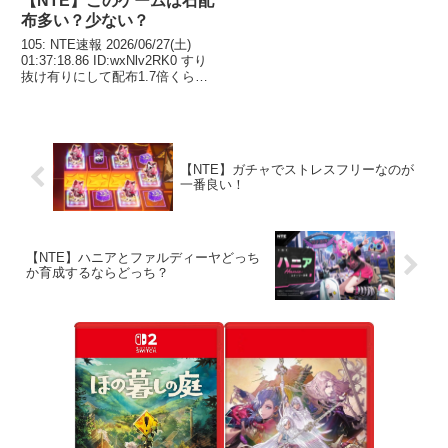
【NTE】このゲームは石配
布多い？少ない？
105: NTE速報 2026/06/27(土)
01:37:18.86 ID:wxNlv2RK0 すり
抜け有りにして配布1.7倍くらい
にして恒常含めガチャたくさん回
せる方がまぁ楽しいわ 配布渋く
してゲーム本体はバグまみれ糞ミ
ニゲームまみれ...
【NTE】ガチャでストレスフリーなのが
一番良い！
【NTE】ハニアとファルディーヤどっち
か育成するならどっち？