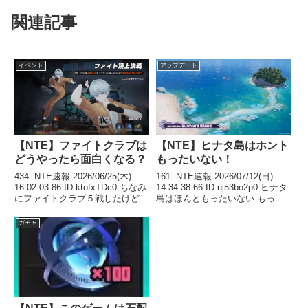
関連記事
イベント
アップデート
【NTE】ファイトクラブは
【NTE】ヒナタ島はホント
どうやったら面白くなる？
もったいない！
434: NTE速報 2026/06/25(木)
161: NTE速報 2026/07/12(日)
16:02:03.86 ID:ktofxTDc0 ちなみ
14:34:38.66 ID:uj53bo2p0 ヒナタ
にファイトクラブ５戦したけど未
島はほんともったいない もっと
だに石鹸の効果とか頭の上になん
詰め込めばいいのに釣りでしか行
か出て爆発する奴のよけ方とかわ
く目的がない 166: NTE速報
ガチャ
からん 446: NTE速報 2026/06...
2026/07/12(日) 14:37...