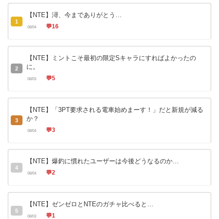
【NTE】潯、今までありがとう…
1
💬
16
08/04
【NTE】ミントこそ最初の限定Sキャラにすればよかったの
に。
2
💬
5
08/03
【NTE】「3PT要求される電車始めまーす！」だと新規が減る
か？
3
💬
3
08/04
【NTE】爆釣に慣れたユーザーは今後どうなるのか…
4
💬
2
08/04
【NTE】ゼンゼロとNTEのガチャ比べると…
5
💬
1
08/03