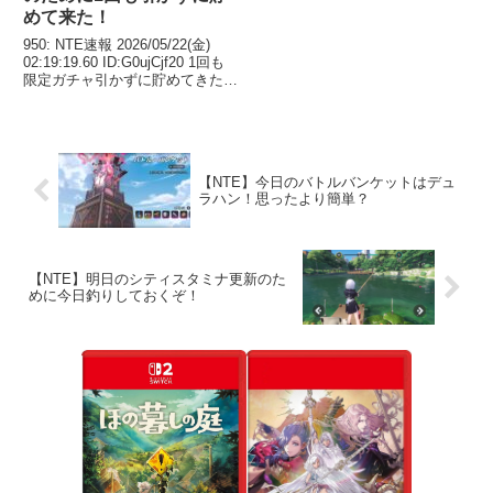
めて来た！
950: NTE速報 2026/05/22(金)
02:19:19.60 ID:G0ujCjf20 1回も
限定ガチャ引かずに貯めてきた😤
レクイエムちゃん1凸くらいはで
きるかな？ 952: NTE速報
2026/05/22(金) 02:20...
【NTE】今日のバトルバンケットはデュ
ラハン！思ったより簡単？
【NTE】明日のシティスタミナ更新のた
めに今日釣りしておくぞ！