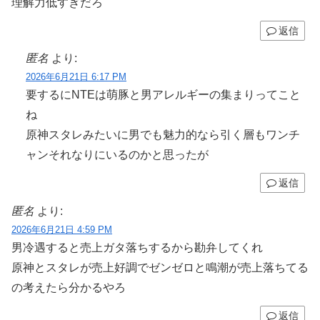
理解力低すぎだろ
返信
匿名
より:
2026年6月21日 6:17 PM
要するにNTEは萌豚と男アレルギーの集まりってこと
ね
原神スタレみたいに男でも魅力的なら引く層もワンチ
ャンそれなりにいるのかと思ったが
返信
匿名
より:
2026年6月21日 4:59 PM
男冷遇すると売上ガタ落ちするから勘弁してくれ
原神とスタレが売上好調でゼンゼロと鳴潮が売上落ちてる
の考えたら分かるやろ
返信