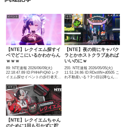
イベント
ネタ
【NTE】レクイエム探すイ
【NTE】夜の街にキャバク
ベでどこにいるかわからん
ラとかホストクラブあれば
ｗｗｗ
いいのにｗ
89: NTE速報 2026/06/09(火)
255: NTE速報 2026/05/05(火)
22:18:47.89 ID:PHHrPrQh0 レク
11:51:24.86 ID:RDxtIlN+d0505 こ
イエム探せイベントの歩行者天国
れ不動産いる？3つ目以降なんか
のどこにいんだよww 90: NTE速
すげぇ微々たる効果だし大金かけ
報 2026/06/09(火) 22:20:03.09
て買うもんじゃなくね 284: NTE
ガチャ
ID:aUOO...
速報 2026/05/05(火)...
【NTE】レクイエムちゃん
のために1回も引かずに貯