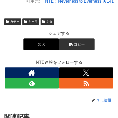
引用元:
・NTE：Neverness to Everness ★141
ガチャ
キャラ
ネタ
シェアする
X
コピー
NTE速報をフォローする
NTE速報
関連記事