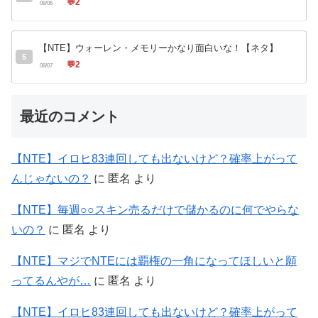
💬
2
08/06
【NTE】ウォーレン・メモリーかなり面白いな！【ネタ】
5
💬
2
08/07
最近のコメント
【NTE】イロヒ83連回しても出ないけど？確率上がって
んじゃないの？
に
匿名
より
【NTE】毎週○○スキン売るだけで儲かるのに何でやらな
いの？
に
匿名
より
【NTE】マジでNTEには覇権の一角になってほしいと願
ってるんやが…
に
匿名
より
【NTE】イロヒ83連回しても出ないけど？確率上がって