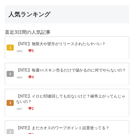
人気ランキング
直近3日間の人気記事
【NTE】無限大や望月がリリースされたらヤバい？
1
💬
5
08/06
【NTE】毎週○○スキン売るだけで儲かるのに何でやらないの？
2
💬
4
08/06
【NTE】イロヒ83連回しても出ないけど？確率上がってんじゃ
ないの？
3
💬
2
08/07
【NTE】まだカオスのワープポイント設置使ってる？
4