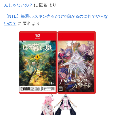
んじゃないの？
に
匿名
より
【NTE】毎週○○スキン売るだけで儲かるのに何でやらな
いの？
に
匿名
より