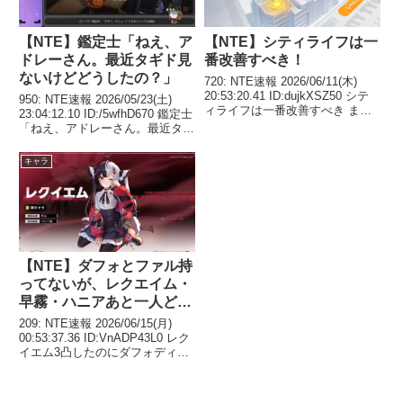
【NTE】鑑定士「ねえ、ア
【NTE】シティライフは一
ドレーさん。最近タギド見
番改善すべき！
ないけどどうしたの？」
720: NTE速報 2026/06/11(木)
20:53:20.41 ID:dujkXSZ50 シテ
950: NTE速報 2026/05/23(土)
ィライフは一番改善すべき まず
23:04:12.10 ID:/5wfhD670 鑑定士
オンライン対戦型のゲーム増やす
「ねえ、アドレーさん。最近タギ
ことレートつけて上位に報酬つけ
ド見ないけどどうしたの？」
ること シティスタミナ使いきっ
963: NTE速報 2026/05/23(土)
キャラ
ても遊べるように...
23:06:37.79 I...
【NTE】ダフォとファル持
ってないが、レクエイム・
早霧・ハニアあと一人どう
すれば？
209: NTE速報 2026/06/15(月)
00:53:37.36 ID:VnADP43L0 レク
イエム3凸したのにダフォディル
とフォルディーヤ持ってない俺は
レクイエム・さきり・ハニア あ
と一人どうすればええんな 212: