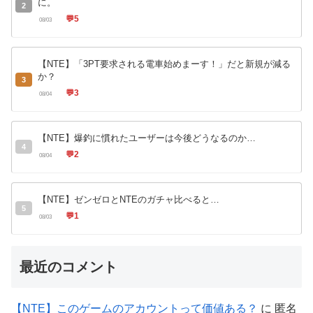
に。
2
💬
5
08/03
【NTE】「3PT要求される電車始めまーす！」だと新規が減る
か？
3
💬
3
08/04
【NTE】爆釣に慣れたユーザーは今後どうなるのか…
4
💬
2
08/04
【NTE】ゼンゼロとNTEのガチャ比べると…
5
💬
1
08/03
最近のコメント
【NTE】このゲームのアカウントって価値ある？
に
匿名