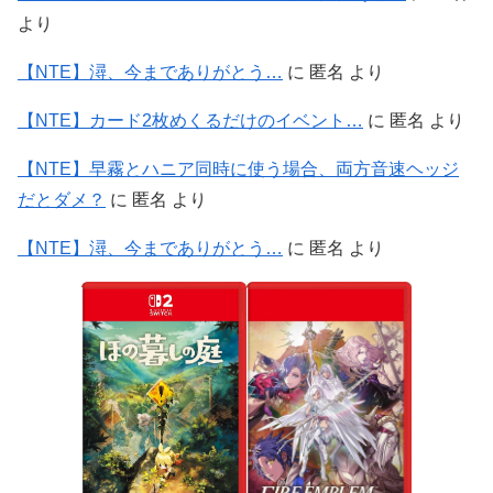
より
【NTE】潯、今までありがとう…
に
匿名
より
【NTE】カード2枚めくるだけのイベント…
に
匿名
より
【NTE】早霧とハニア同時に使う場合、両方音速ヘッジ
だとダメ？
に
匿名
より
【NTE】潯、今までありがとう…
に
匿名
より