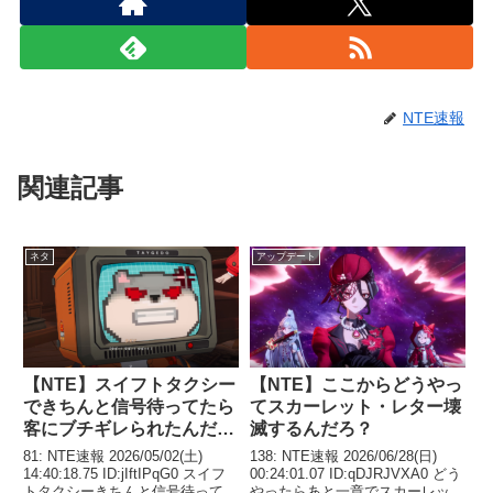
NTE速報
関連記事
ネタ
アップデート
【NTE】スイフトタクシー
【NTE】ここからどうやっ
できちんと信号待ってたら
てスカーレット・レター壊
客にブチギレられたんだが
滅するんだろ？
ｗ
81: NTE速報 2026/05/02(土)
138: NTE速報 2026/06/28(日)
14:40:18.75 ID:jIftIPqG0 スイフ
00:24:01.07 ID:qDJRJVXA0 どう
トタクシーきちんと信号待ってた
やったらあと一章でスカーレット