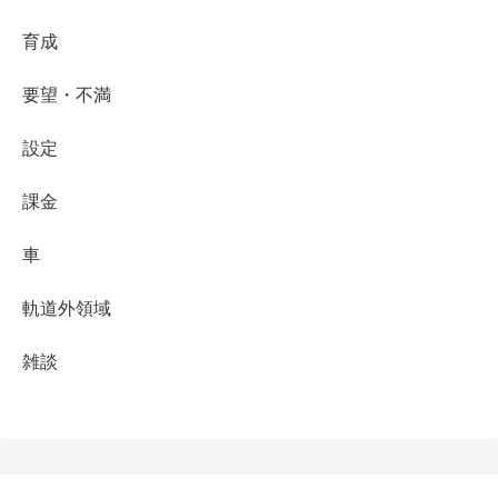
育成
要望・不満
設定
課金
車
軌道外領域
雑談