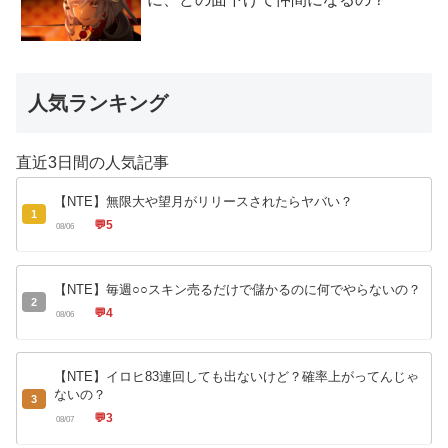
人気ランキング
直近3日間の人気記事
【NTE】無限大や望月がリリースされたらヤバい？
1
💬
5
08/06
【NTE】毎週○○スキン売るだけで儲かるのに何でやらないの？
2
💬
4
08/06
【NTE】イロヒ83連回しても出ないけど？確率上がってんじゃ
ないの？
3
💬
3
08/07