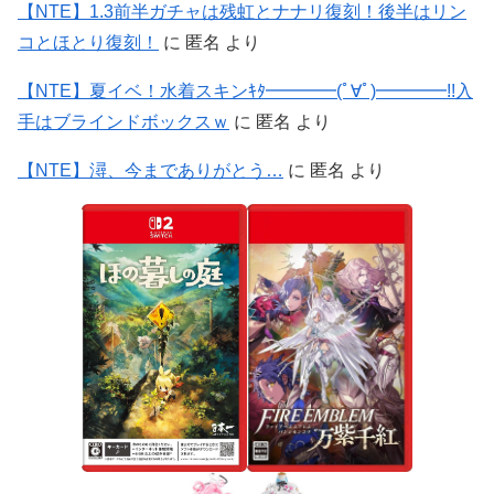
【NTE】1.3前半ガチャは残虹とナナリ復刻！後半はリン
コとほとり復刻！
に
匿名
より
【NTE】夏イベ！水着スキンｷﾀ━━━━(ﾟ∀ﾟ)━━━━!!入
手はブラインドボックスｗ
に
匿名
より
【NTE】潯、今までありがとう…
に
匿名
より