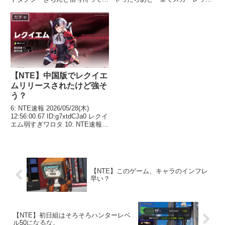
ら客がブチギレて星２だったんだ
レター壊滅するんだろボス的な存
が 84: NTE速報 2026/05/02(土)
在すらまだ出てないのに 144:
ガチャ
14:41:26.48 ...
NTE速報 2026/06/28(日) 0...
【NTE】中国版でレクイエ
ムリリースされたけど強そ
う？
6: NTE速報 2026/05/28(木)
12:56:00.67 ID:g7xtdCJa0 レクイ
エム弱すぎワロタ 10: NTE速報
2026/05/28(木) 13:03:04.58
ID:Gp4RcCnna これメインアタッ
カーと...
【NTE】このゲーム、キャラのインフレ
早い？
【NTE】初日組はそろそろハンターレベ
ル50になるな。