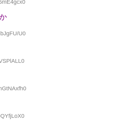
:t5mE4gcx0
か
:hbJgFU/U0
/VSPlALL0
:mGtNAxfh0
pQYfjLoX0