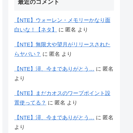
最近のコメント
【NTE】ウォーレン・メモリーかなり面
白いな！【ネタ】
に
匿名
より
【NTE】無限大や望月がリリースされた
らヤバい？
に
匿名
より
【NTE】潯、今までありがとう…
に
匿名
より
【NTE】まだカオスのワープポイント設
置使ってる？
に
匿名
より
【NTE】潯、今までありがとう…
に
匿名
より