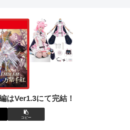
はVer1.3にて完結！
コピー