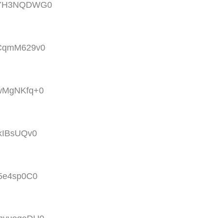
ID:YH3NQDWG0
D:CqmM629v0
:wMgNKfq+0
ikIBsUQv0
j5e4sp0C0