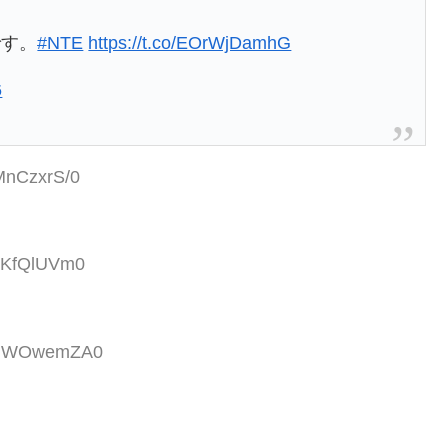
です。
#NTE
https://t.co/EOrWjDamhG
6
:MnCzxrS/0
:vKfQlUVm0
D:qWOwemZA0