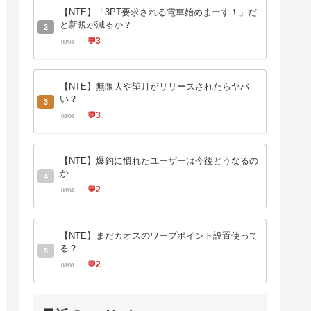
【NTE】「3PT要求される電車始めまーす！」だ
と新規が減るか？
2
💬
3
08/04
【NTE】無限大や望月がリリースされたらヤバ
い？
3
💬
3
08/06
【NTE】爆釣に慣れたユーザーは今後どうなるの
か…
4
💬
2
08/04
【NTE】まだカオスのワープポイント設置使って
る？
5
💬
2
08/06