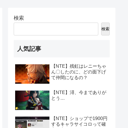
検索
検索
人気記事
【NTE】残虹はレニーちゃ
ん〇したのに、どの面下げ
て仲間になるの？
【NTE】潯、今までありが
とう…
【NTE】ショップで1900円
するキャラサイコロって確