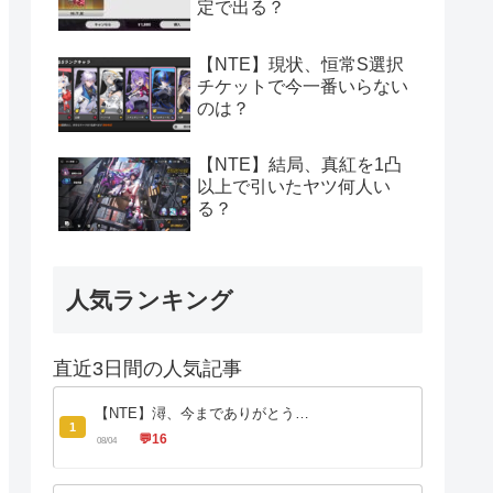
定で出る？
【NTE】現状、恒常S選択
チケットで今一番いらない
のは？
【NTE】結局、真紅を1凸
以上で引いたヤツ何人い
る？
人気ランキング
直近3日間の人気記事
【NTE】潯、今までありがとう…
1
💬
16
08/04