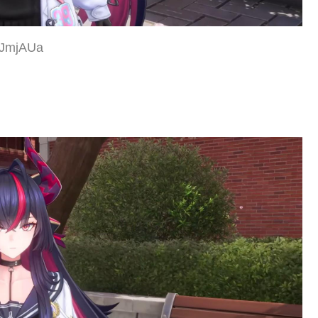
xJmjAUa