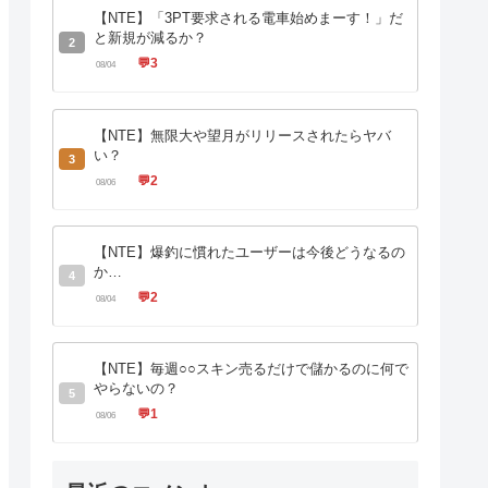
【NTE】「3PT要求される電車始めまーす！」だ
と新規が減るか？
2
💬
3
08/04
【NTE】無限大や望月がリリースされたらヤバ
い？
3
💬
2
08/06
【NTE】爆釣に慣れたユーザーは今後どうなるの
か…
4
💬
2
08/04
【NTE】毎週○○スキン売るだけで儲かるのに何で
やらないの？
5
💬
1
08/06