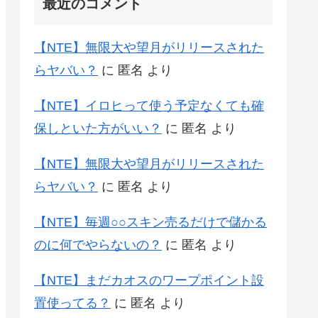
最近のコメント
【NTE】無限大や望月がリリースされた
らヤバい？
に
匿名
より
【NTE】イロヒって使う予定なくても確
保しといた方がいい？
に
匿名
より
【NTE】無限大や望月がリリースされた
らヤバい？
に
匿名
より
【NTE】毎週○○スキン売るだけで儲かる
のに何でやらないの？
に
匿名
より
【NTE】まだカオスのワープポイント設
置使ってる？
に
匿名
より