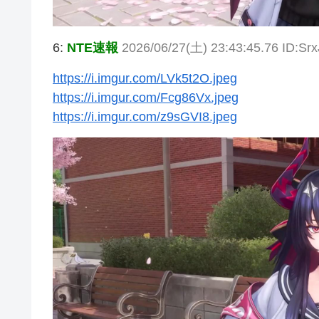
6:
NTE速報
2026/06/27(土) 23:43:45.76 ID:Sr
https://i.imgur.com/LVk5t2O.jpeg
https://i.imgur.com/Fcg86Vx.jpeg
https://i.imgur.com/z9sGVI8.jpeg