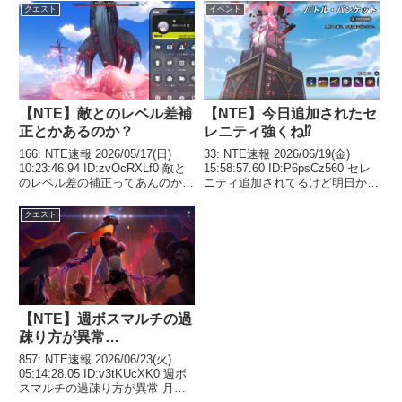
クエスト
イベント
【NTE】敵とのレベル差補
【NTE】今日追加されたセ
正とかあるのか？
レニティ強くね⁉
166: NTE速報 2026/05/17(日)
33: NTE速報 2026/06/19(金)
10:23:46.94 ID:zvOcRXLf0 敵と
15:58:57.60 ID:P6psCz560 セレ
のレベル差の補正ってあんのかな
ニティ追加されてるけど明日から
189: NTE速報 2026/05/17(日)
じゃなかったっけ？ しかも昨日
10:28:54.20 ID:/aM/OIkj0 >>...
の奴らに比べて明確に強くなって
クエスト
るわ 38: NTE速報 2026/06/19(...
【NTE】週ボスマルチの過
疎り方が異常…
857: NTE速報 2026/06/23(火)
05:14:28.05 ID:v3tKUcXK0 週ボ
スマルチの過疎り方が異常 月曜