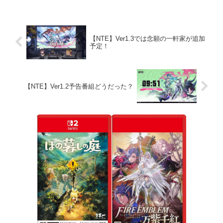
日逃したらもう人おらん 865:
NTE速報 2026/06/23(火)
05:56:17.44 ID:z...
【NTE】Ver1.3では念願の一軒家が追加
予定！
【NTE】Ver1.2予告番組どうだった？