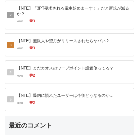
【NTE】「3PT要求される電車始めまーす！」だと新規が減る
か？
2
💬
3
08/04
【NTE】無限大や望月がリリースされたらヤバい？
3
💬
3
08/06
【NTE】まだカオスのワープポイント設置使ってる？
4
💬
2
08/06
【NTE】爆釣に慣れたユーザーは今後どうなるのか…
5
💬
2
08/04
最近のコメント