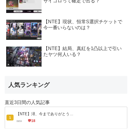
サイコロって確定で出る？
【NTE】現状、恒常S選択チケットで
今一番いらないのは？
【NTE】結局、真紅を1凸以上で引い
たヤツ何人いる？
人気ランキング
直近3日間の人気記事
【NTE】潯、今までありがとう…
1
💬
18
08/04