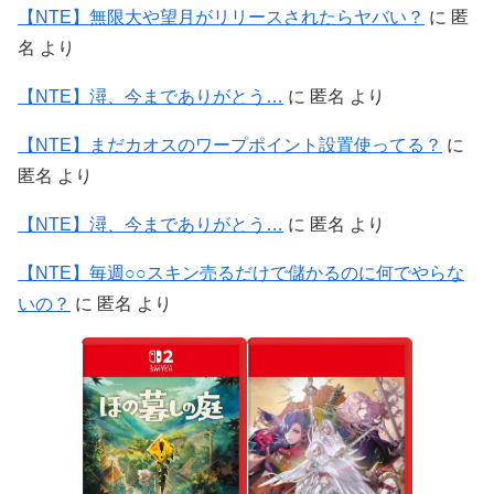
【NTE】無限大や望月がリリースされたらヤバい？
に
匿
名
より
【NTE】潯、今までありがとう…
に
匿名
より
【NTE】まだカオスのワープポイント設置使ってる？
に
匿名
より
【NTE】潯、今までありがとう…
に
匿名
より
【NTE】毎週○○スキン売るだけで儲かるのに何でやらな
いの？
に
匿名
より