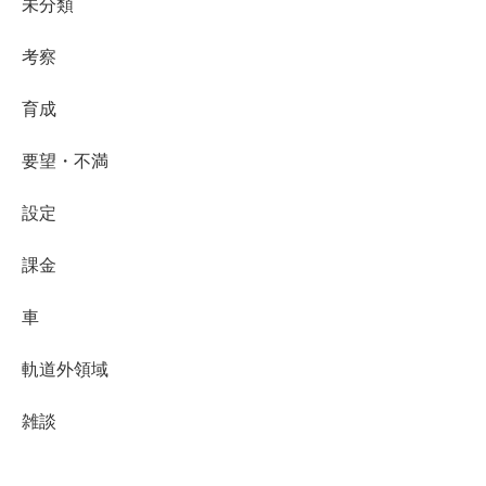
未分類
考察
育成
要望・不満
設定
課金
車
軌道外領域
雑談