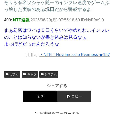
そりゃ有名ソシャゲ随一のインフレ速度でゲームぶ
っ壊した実績のある堀田だから警戒するよ
400:
NTE速報
2026/06/29(月) 07:55:18.60 ID:NsiV/n9t0
まぁ幻塔はワイは５日くらいでやめたわ…インフレ
のことは知らないが書き込みは見るなぁ
よっぽどだったんだろうな
引用元:
・NTE：Neverness to Everness ★157
ガチャ
キャラ
システム
シェアする
X
コピー
NTE速報をフォローする