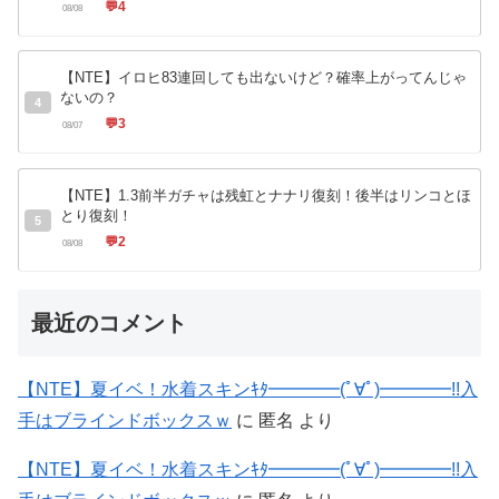
💬
4
08/08
【NTE】イロヒ83連回しても出ないけど？確率上がってんじゃ
ないの？
4
💬
3
08/07
【NTE】1.3前半ガチャは残虹とナナリ復刻！後半はリンコとほ
とり復刻！
5
💬
2
08/08
最近のコメント
【NTE】夏イベ！水着スキンｷﾀ━━━━(ﾟ∀ﾟ)━━━━!!入
手はブラインドボックスｗ
に
匿名
より
【NTE】夏イベ！水着スキンｷﾀ━━━━(ﾟ∀ﾟ)━━━━!!入