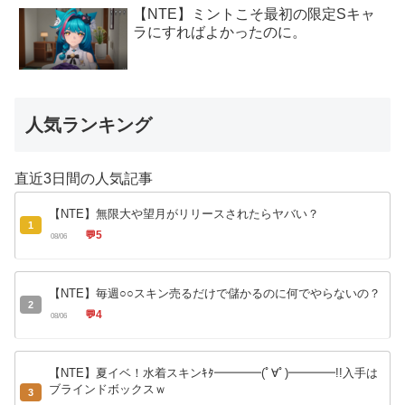
【NTE】ミントこそ最初の限定Sキャ
ラにすればよかったのに。
人気ランキング
直近3日間の人気記事
【NTE】無限大や望月がリリースされたらヤバい？
1
💬
5
08/06
【NTE】毎週○○スキン売るだけで儲かるのに何でやらないの？
2
💬
4
08/06
【NTE】夏イベ！水着スキンｷﾀ━━━━(ﾟ∀ﾟ)━━━━!!入手は
ブラインドボックスｗ
3