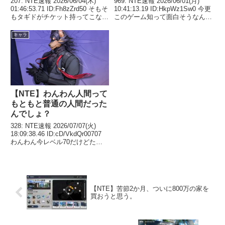
207: NTE速報 2026/06/04(木)
969: NTE速報 2026/06/01(月)
01:46:53.71 ID:Fh8zZrd50 そもそ
10:41:13.19 ID:HkpWz1Sw0 今更
もタギドがチケット持ってこなけ
このゲーム知って面白そうなんで
ればいい話で こいつほんま 552:
始めようかと思うけど今からでも
NTE速報 2026/06/04(木)
大丈夫？？ 971: NTE速報
キャラ
06:13:27.30 I...
2026/06/01(月) 10:43:1...
【NTE】わんわん人間って
もともと普通の人間だった
んでしょ？
328: NTE速報 2026/07/07(火)
18:09:38.46 ID:cD/VkdQr00707
わんわん今レベル70だけどたま
に使うと楽しい 335: NTE速報
2026/07/07(火) 18:14:01.20
ID:TkL...
【NTE】苦節2か月、ついに800万の家を
買おうと思う。