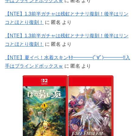
手はブラインドボックスｗ
に
匿名
より
【NTE】1.3前半ガチャは残虹とナナリ復刻！後半はリン
コとほとり復刻！
に
匿名
より
【NTE】1.3前半ガチャは残虹とナナリ復刻！後半はリン
コとほとり復刻！
に
匿名
より
【NTE】夏イベ！水着スキンｷﾀ━━━━(ﾟ∀ﾟ)━━━━!!入
手はブラインドボックスｗ
に
匿名
より