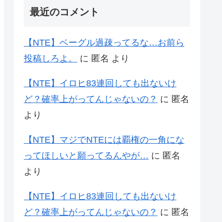
最近のコメント
【NTE】ベーグル過疎ってるな…お前ら
投稿しろよ。
に
匿名
より
【NTE】イロヒ83連回しても出ないけ
ど？確率上がってんじゃないの？
に
匿名
より
【NTE】マジでNTEには覇権の一角にな
ってほしいと願ってるんやが…
に
匿名
より
【NTE】イロヒ83連回しても出ないけ
ど？確率上がってんじゃないの？
に
匿名