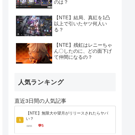
のは？
【NTE】結局、真紅を1凸
以上で引いたヤツ何人い
る？
【NTE】残虹はレニーちゃ
ん〇したのに、どの面下げ
て仲間になるの？
人気ランキング
直近3日間の人気記事
【NTE】無限大や望月がリリースされたらヤバ
い？
1
💬
5
08/06