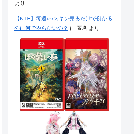
より
【NTE】毎週○○スキン売るだけで儲かる
のに何でやらないの？
に
匿名
より