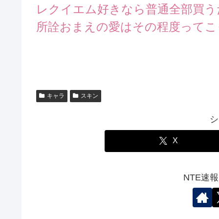
レクイエム好きなら普通全部買う
所詮おまえの愛はその程度ってこ
キャラ
スキン
シ
X
NTE速