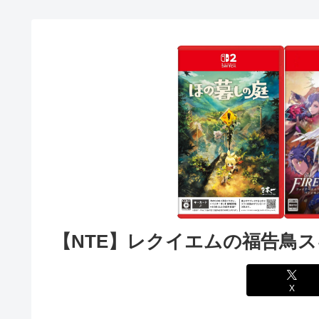
【NTE】レクイエムの福告鳥
X