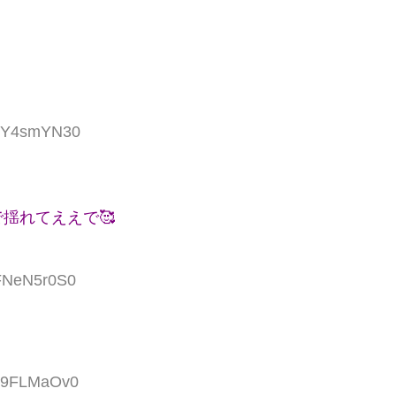
:dY4smYN30
揺れてええで🥰
:FNeN5r0S0
:z9FLMaOv0