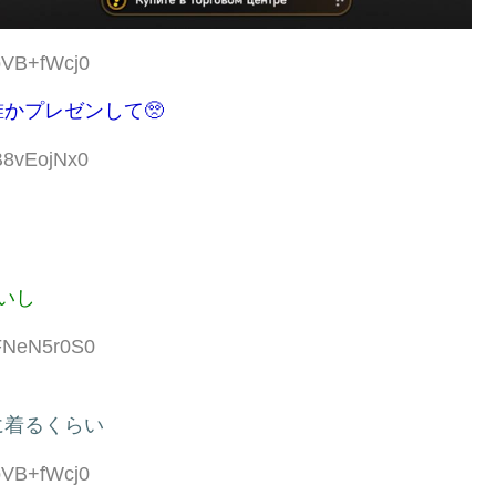
:bVB+fWcj0
かプレゼンして🥺
:B8vEojNx0
いし
:FNeN5r0S0
に着るくらい
:bVB+fWcj0