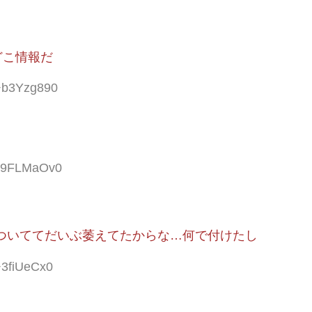
どこ情報だ
:+b3Yzg890
:z9FLMaOv0
ついててだいぶ萎えてたからな…何で付けたし
+3fiUeCx0