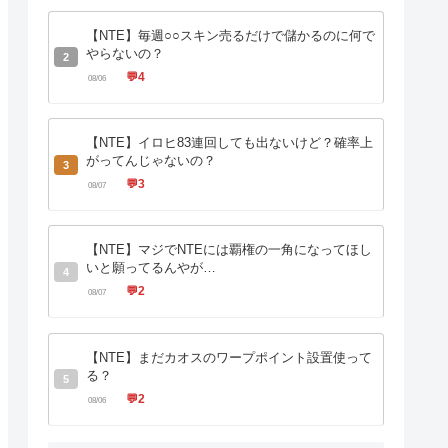
【NTE】毎週○○スキン売るだけで儲かるのに何で
やらないの？
2
💬
4
08/06
【NTE】イロヒ83連回しても出ないけど？確率上
がってんじゃないの？
3
💬
3
08/07
【NTE】マジでNTEには覇権の一角になってほし
いと願ってるんやが…
4
💬
2
08/07
【NTE】まだカオスのワープポイント設置使って
る？
5
💬
2
08/06