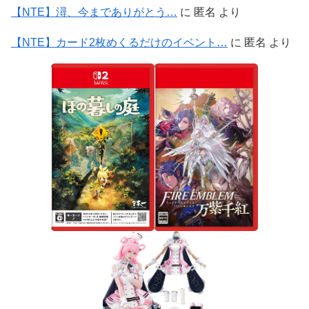
【NTE】潯、今までありがとう…
に
匿名
より
【NTE】カード2枚めくるだけのイベント…
に
匿名
より