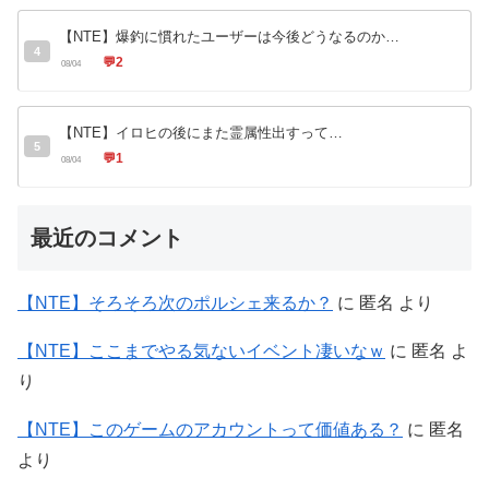
【NTE】爆釣に慣れたユーザーは今後どうなるのか…
4
💬
2
08/04
【NTE】イロヒの後にまた霊属性出すって…
5
💬
1
08/04
最近のコメント
【NTE】そろそろ次のポルシェ来るか？
に
匿名
より
【NTE】ここまでやる気ないイベント凄いなｗ
に
匿名
よ
り
【NTE】このゲームのアカウントって価値ある？
に
匿名
より