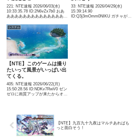
221: NTE速報 2026/06/03(水)
33: NTE速報 2026/04/29(水)
10:33:35.78 ID:2N6vZx7b0 おあ
15:39:14.90
ああああああああああああああ！
ID:Q3j3mOmm0NIKU ガチャがス
シナリオさくさく飛ばせるだけで
ゴロクみたいのがダメだわ 38:
快適過ぎる！！！ 222: NTE速報
NTE速報 2026/04/29(水)
システム
2026/06/03(水) 10:...
15:40:26.22 ID:hsbqRuXP0N...
【NTE】このゲームは撮り
たいって風景がいっぱい出
てくる。
405: NTE速報 2026/06/22(月)
15:50:28.56 ID:NDKv7RwV0 ゼン
ゼロに画質アップが来たからオン
にしたらワイルズ並に重い 光や
反射のクオリティが上がってるか
ら綺麗だけど 407: NTE速報
2026/...
【NTE】九百九十九夜はマルチあればも
っと面白そう！