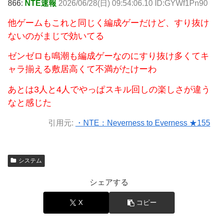
866:
NTE速報
2026/06/28(日) 09:54:06.10 ID:GYWf1Pn90
他ゲームもこれと同じく編成ゲーだけど、すり抜け
ないのがまじで効いてる
ゼンゼロも鳴潮も編成ゲーなのにすり抜け多くてキ
ャラ揃える敷居高くて不満がたけーわ
あとは3人と4人でやっぱスキル回しの楽しさが違う
なと感じた
引用元:
・NTE：Neverness to Everness ★155
システム
シェアする
X
コピー