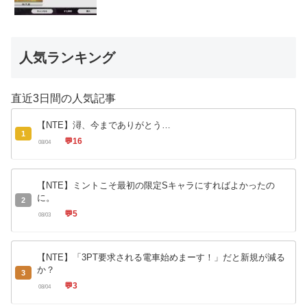
人気ランキング
直近3日間の人気記事
【NTE】潯、今までありがとう…
1
💬
16
08/04
【NTE】ミントこそ最初の限定Sキャラにすればよかったの
に。
2
💬
5
08/03
【NTE】「3PT要求される電車始めまーす！」だと新規が減る
か？
3
💬
3
08/04